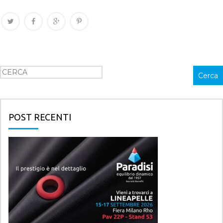
Cerca
Cerca
POST RECENTI