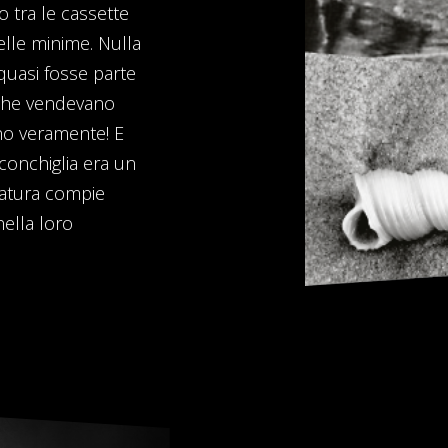
o tra le cassette
elle minime. Nulla
 quasi fosse parte
i che vendevano
ano veramente! E
 conchiglia era un
 natura compie
ella loro