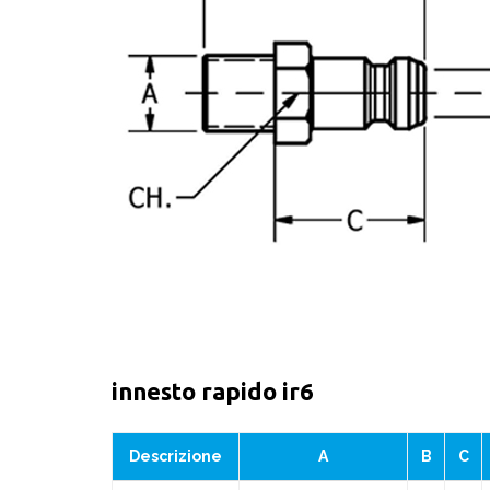
innesto rapido ir6
Descrizione
A
B
C