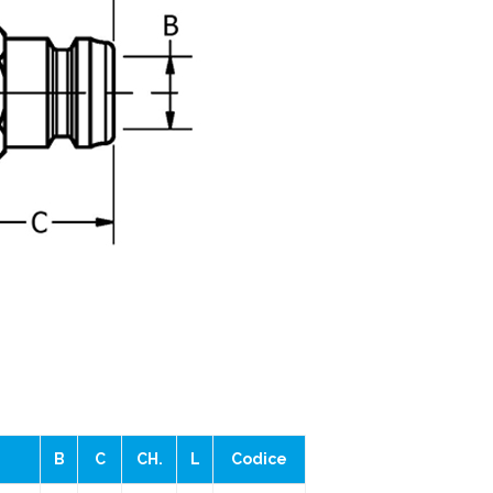
B
C
CH.
L
Codice