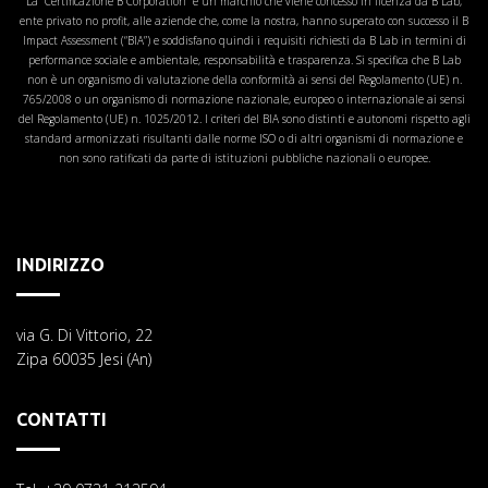
La "Certificazione B Corporation" è un marchio che viene concesso in licenza da B Lab,
ente privato no profit, alle aziende che, come la nostra, hanno superato con successo il B
Impact Assessment (“BIA”) e soddisfano quindi i requisiti richiesti da B Lab in termini di
performance sociale e ambientale, responsabilità e trasparenza. Si specifica che B Lab
non è un organismo di valutazione della conformità ai sensi del Regolamento (UE) n.
765/2008 o un organismo di normazione nazionale, europeo o internazionale ai sensi
del Regolamento (UE) n. 1025/2012. I criteri del BIA sono distinti e autonomi rispetto agli
standard armonizzati risultanti dalle norme ISO o di altri organismi di normazione e
non sono ratificati da parte di istituzioni pubbliche nazionali o europee.
INDIRIZZO
via G. Di Vittorio, 22
Zipa 60035 Jesi (An)
CONTATTI