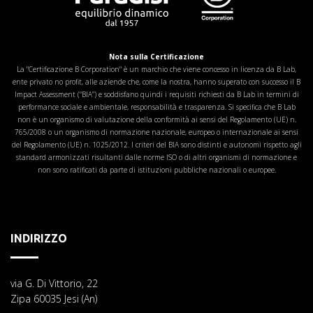
Nota sulla Certificazione
La "Certificazione B Corporation" è un marchio che viene concesso in licenza da B Lab,
ente privato no profit, alle aziende che, come la nostra, hanno superato con successo il B
Impact Assessment (“BIA”) e soddisfano quindi i requisiti richiesti da B Lab in termini di
performance sociale e ambientale, responsabilità e trasparenza. Si specifica che B Lab
non è un organismo di valutazione della conformità ai sensi del Regolamento (UE) n.
765/2008 o un organismo di normazione nazionale, europeo o internazionale ai sensi
del Regolamento (UE) n. 1025/2012. I criteri del BIA sono distinti e autonomi rispetto agli
standard armonizzati risultanti dalle norme ISO o di altri organismi di normazione e
non sono ratificati da parte di istituzioni pubbliche nazionali o europee.
INDIRIZZO
via G. Di Vittorio, 22
Zipa 60035 Jesi (An)