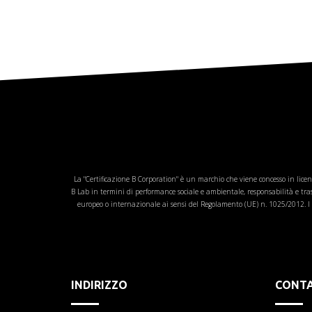
La "Certificazione B Corporation" è un marchio che viene concesso in licen
B Lab in termini di performance sociale e ambientale, responsabilità e t
europeo o internazionale ai sensi del Regolamento (UE) n. 1025/2012. I c
INDIRIZZO
CONTA