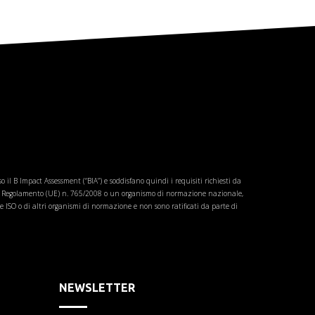
 il B Impact Assessment (“BIA”) e soddisfano quindi i requisiti richiesti da
i del Regolamento (UE) n. 765/2008 o un organismo di normazione nazionale,
 ISO o di altri organismi di normazione e non sono ratificati da parte di
NEWSLETTER