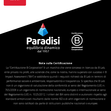
Nota sulla Certificazione
La "Certificazione B Corporation" è un marchio che viene concesso in licenza da B Lab,
ente privato no profit, alle aziende che, come la nostra, hanno superato con successo il B
Impact Assessment (“BIA”) e soddisfano quindi i requisiti richiesti da B Lab in termini di
performance sociale e ambientale, responsabilità e trasparenza. Si specifica che B Lab
non è un organismo di valutazione della conformità ai sensi del Regolamento (UE) n.
765/2008 o un organismo di normazione nazionale, europeo o internazionale ai sensi
del Regolamento (UE) n. 1025/2012. I criteri del BIA sono distinti e autonomi rispetto agli
standard armonizzati risultanti dalle norme ISO o di altri organismi di normazione e
non sono ratificati da parte di istituzioni pubbliche nazionali o europee.