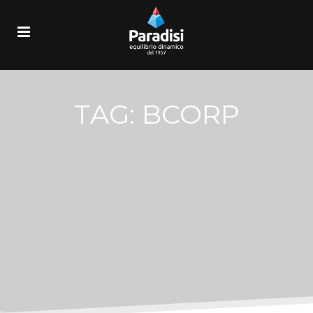
TAG:
BCORP