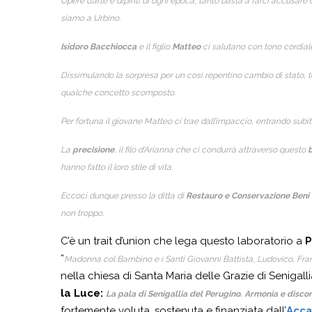
Opere d’arte e dipinti di ogni epoca, tanto basta a farci accusare 
siamo a Urbino.
Isidoro Bacchiocca
e il figlio
Matteo
ci salutano con tono cordial
Dissimulando la sorpresa per un così repentino cambio di stato, te
qualche concetto scomposto.
Per fortuna il giovane Matteo ci trae dall’impaccio, entrando subi
La
precisione
, il filo d’Arianna che ci condurrà attraverso questo
hanno fatto il loro stile di vita.
Eccoci dunque presso la ditta di
Restauro e Conservazione Beni 
non troppo.
C’è un trait d’union che lega questo laboratorio a
P
“
Madonna col Bambino e i Santi Giovanni Battista, Ludovico, Fr
nella chiesa di Santa Maria delle Grazie di Senigall
la Luce:
La pala di Senigallia del Perugino. Armonia e disco
fortemente voluta, sostenuta e finanziata dall’
Acca