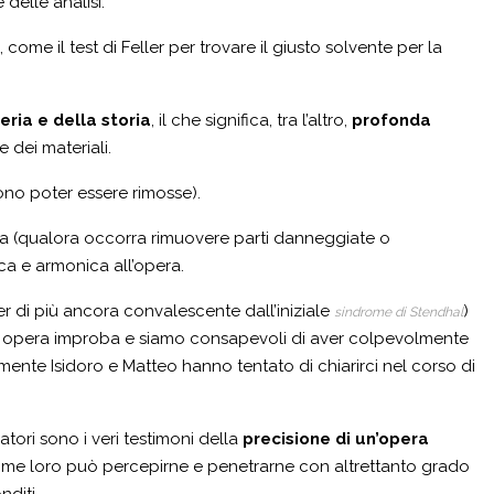
delle analisi.
me il test di Feller per trovare il giusto solvente per la
eria e della storia
, il che significa, tra l’altro,
profonda
 dei materiali.
ono poter essere rimosse).
eria (qualora occorra rimuovere parti danneggiate o
ica e armonica all’opera.
r di più ancora convalescente dall’iniziale
)
sindrome di Stendhal
 opera improba e siamo consapevoli di aver colpevolmente
mente Isidoro e Matteo hanno tentato di chiarirci nel corso di
tori sono i veri testimoni della
precisione di un’opera
 come loro può percepirne e penetrarne con altrettanto grado
nditi.