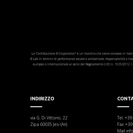
La "Certificazione B Corporation" è un marchio che viene concesso in licen
B Lab in termini di performance sociale e ambientale, responsabilità e t
europeo o internazionale ai sensi del Regolamento (UE) n. 1025/2012. I c
INDIRIZZO
CONTA
via G. Di Vittorio, 22
Tel. +3
Zipa 60035 Jesi (An)
Fax +39
Mail inf