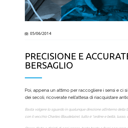
05/06/2014
PRECISIONE E ACCURATE
BERSAGLIO
Poi, appena un attimo per raccogliere i sensi e ci si
dei secoli, ricoverate nell’attesa di riacquistare antic
Basta volgere lo sguardo in qualunque direzione all’interno della 
con il vecchio Charles (Baudelaire), tutto è “ordine e beltà, lusso, 