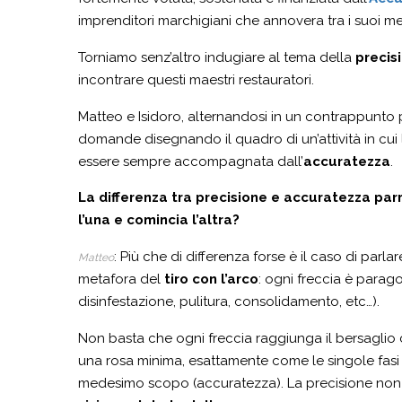
imprenditori marchigiani che annovera tra i suoi m
Torniamo senz’altro indugiare al tema della
precis
incontrare questi maestri restauratori.
Matteo e Isidoro, alternandosi in un contrappunto 
domande disegnando il quadro di un’attività in cui
essere sempre accompagnata dall’
accuratezza
.
La differenza tra precisione e accuratezza parr
l’una e comincia l’altra?
: Più che di differenza forse è il caso di par
Matteo
metafora del
tiro con l’arco
: ogni freccia è parago
disinfestazione, pulitura, consolidamento, etc…).
Non basta che ogni freccia raggiunga il bersaglio 
una rosa minima, esattamente come le singole fasi
medesimo scopo (accuratezza). La precisione non 