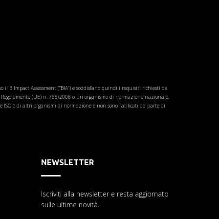
 il B Impact Assessment (“BIA”) e soddisfano quindi i requisiti richiesti da
i del Regolamento (UE) n. 765/2008 o un organismo di normazione nazionale,
 ISO o di altri organismi di normazione e non sono ratificati da parte di
NEWSLETTER
Iscriviti alla newsletter e resta aggiornato
sulle ultime novità.