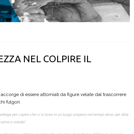
ZZA NEL COLPIRE IL
 accorge di essere attorniati da figure velate dal trascorrere
hi fulgori.
bottega per capire che ci si trova in un luogo sospeso nel tempo dove, per dirla
calma e voluttà”.