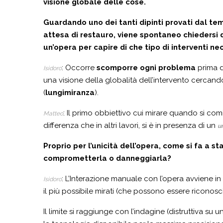
visione globale delle cose.
Guardando uno dei tanti dipinti provati dal te
attesa di restauro, viene spontaneo chiedersi d
un’opera per capire di che tipo di interventi nec
: Occorre
scomporre ogni problema
prima di
Isidoro
una visione della globalità dell’intervento cerca
(
lungimiranza
).
: Il primo obbiettivo cui mirare quando si com
Matteo
differenza che in altri lavori, si è in presenza di un
u
Proprio per l’unicità dell’opera, come si fa a s
comprometterla o danneggiarla?
: L’Interazione manuale con l’opera avviene in 
Isidoro
il più possibile mirati (che possono essere riconoscib
Il limite si raggiunge con l’indagine (distruttiva su