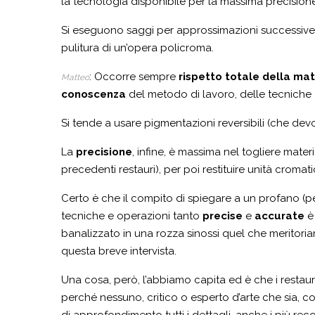
la tecnologia disponibile per la massima precisione 
Si eseguono saggi per approssimazioni successive, co
pulitura di un’opera policroma.
: Occorre sempre
rispetto totale della mat
Matteo
conoscenza
del metodo di lavoro, delle tecniche e
Si tende a usare pigmentazioni reversibili (che dev
La
precisione
, infine, è massima nel togliere mat
precedenti restauri), per poi restituire unità cromat
Certo è che il compito di spiegare a un profano (pe
tecniche e operazioni tanto
precise
e
accurate
è
banalizzato in una rozza sinossi quel che meritoria
questa breve intervista.
Una cosa, però, l’abbiamo capita ed è che i restaura
perché nessuno, critico o esperto d’arte che sia,
di approfondimento tutti i dettagli, anche i più reco