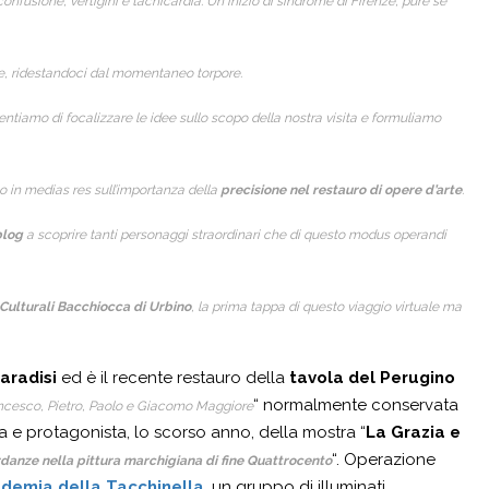
confusione, vertigini e tachicardia. Un inizio di sindrome di Firenze, pure se
e, ridestandoci dal momentaneo torpore.
ntiamo di focalizzare le idee sullo scopo della nostra visita e formuliamo
to in medias res sull’importanza della
precisione nel restauro di opere d’arte
.
blog
a scoprire tanti personaggi straordinari che di questo modus operandi
Culturali Bacchiocca di Urbino
, la prima tappa di questo viaggio virtuale ma
aradisi
ed è il recente restauro della
tavola del Perugino
“ normalmente conservata
ancesco, Pietro, Paolo e Giacomo Maggiore
ia e protagonista, lo scorso anno, della mostra “
La Grazia e
“. Operazione
rdanze nella pittura marchigiana di fine Quattrocento
demia della Tacchinella
, un gruppo di illuminati