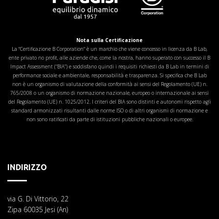
Nota sulla Certificazione
La "Certificazione B Corporation" è un marchio che viene concesso in licenza da B Lab,
ente privato no profit, alle aziende che, come la nostra, hanno superato con successo il B
Impact Assessment (“BIA”) e soddisfano quindi i requisiti richiesti da B Lab in termini di
performance sociale e ambientale, responsabilità e trasparenza. Si specifica che B Lab
non è un organismo di valutazione della conformità ai sensi del Regolamento (UE) n.
765/2008 o un organismo di normazione nazionale, europeo o internazionale ai sensi
del Regolamento (UE) n. 1025/2012. I criteri del BIA sono distinti e autonomi rispetto agli
standard armonizzati risultanti dalle norme ISO o di altri organismi di normazione e
non sono ratificati da parte di istituzioni pubbliche nazionali o europee.
INDIRIZZO
via G. Di Vittorio, 22
Zipa 60035 Jesi (An)