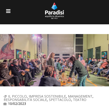
IL PICCOLO
,
IMPRESA SOSTENIBILE
,
MANAGEMENT
,
RESPONSABILITÀ SOCIALE
,
SPETTACOLO
,
TEATRO
10/02/2023