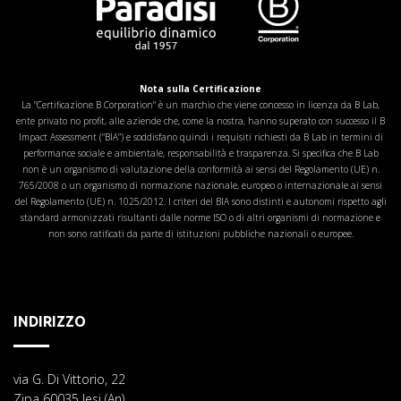
Nota sulla Certificazione
La "Certificazione B Corporation" è un marchio che viene concesso in licenza da B Lab,
ente privato no profit, alle aziende che, come la nostra, hanno superato con successo il B
Impact Assessment (“BIA”) e soddisfano quindi i requisiti richiesti da B Lab in termini di
performance sociale e ambientale, responsabilità e trasparenza. Si specifica che B Lab
non è un organismo di valutazione della conformità ai sensi del Regolamento (UE) n.
765/2008 o un organismo di normazione nazionale, europeo o internazionale ai sensi
del Regolamento (UE) n. 1025/2012. I criteri del BIA sono distinti e autonomi rispetto agli
standard armonizzati risultanti dalle norme ISO o di altri organismi di normazione e
non sono ratificati da parte di istituzioni pubbliche nazionali o europee.
INDIRIZZO
via G. Di Vittorio, 22
Zipa 60035 Jesi (An)