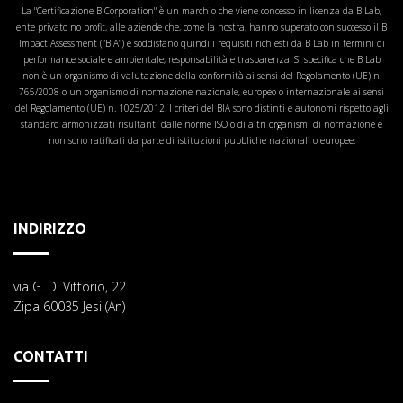
La "Certificazione B Corporation" è un marchio che viene concesso in licenza da B Lab,
ente privato no profit, alle aziende che, come la nostra, hanno superato con successo il B
Impact Assessment (“BIA”) e soddisfano quindi i requisiti richiesti da B Lab in termini di
performance sociale e ambientale, responsabilità e trasparenza. Si specifica che B Lab
non è un organismo di valutazione della conformità ai sensi del Regolamento (UE) n.
765/2008 o un organismo di normazione nazionale, europeo o internazionale ai sensi
del Regolamento (UE) n. 1025/2012. I criteri del BIA sono distinti e autonomi rispetto agli
standard armonizzati risultanti dalle norme ISO o di altri organismi di normazione e
non sono ratificati da parte di istituzioni pubbliche nazionali o europee.
INDIRIZZO
via G. Di Vittorio, 22
Zipa 60035 Jesi (An)
CONTATTI